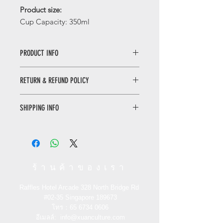
Product size:
Cup Capacity: 350ml
PRODUCT INFO
Blossoming Mug 350ml/繁花似锦
RETURN & REFUND POLICY
350ml马克杯
It's a good time to have a cup of
WHEN RETURNING AN ITEM
afternoon tea to relieve the heat in
SHIPPING INFO
• Please WhatsApp to 90665262 for
summer. This product uses
the return inquiry.
magnesium reinforced porcelain,
Only local delivery. Delivery time may
• The cost of return is sender’s
which has higher hardness. It
range from 3 to 7 working days.
responsibility.
integrates various flowers into the
surface of the mug, giving customers
You can return/refund your order
a better look and feel
ร้านค้าของเรา
within 7 days of receiving it. Please
note the product must be unused,
繁花似锦350ml马克杯
Raffles Hotel Arcade 328 North Bridge Rd
unworn and in its original state and
It's a good time to have a cup of
#02-35
Singapore 189673
packaging with the original tags
afternoon tea to relieve the heat in
โทร：65
6734 0606
attached.
summer. This product uses
อีเมลล์:
info@xuanculture.com