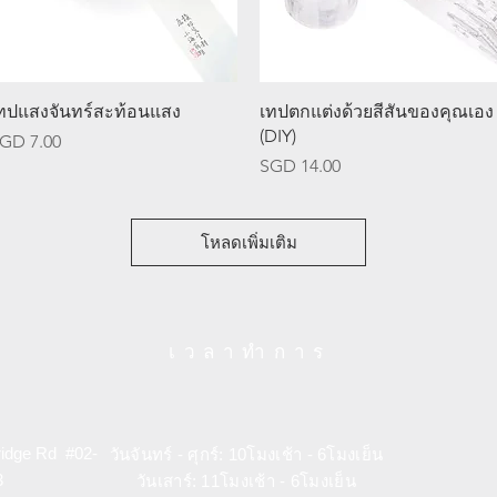
ดูข้อมูลด่วน
ดูข้อมูลด่วน
ทปแสงจันทร์สะท้อนแสง
เทปตกแต่งด้วยสีสันของคุณเอง
(DIY)
าคา
GD 7.00
ราคา
SGD 14.00
โหลดเพิ่มเติม
เวลาทำการ
ridge Rd #02-
วันจันทร์ - ศุกร์: 10โมงเช้า - 6โมงเย็น
3
วันเสาร์: 11โมงเช้า - 6โมงเย็น