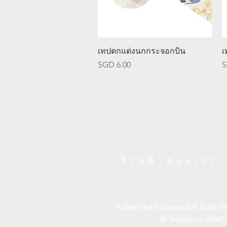
ดูข้อมูลด่วน
เทปตกแต่งนกกระจอกบิน
เ
ราคา
ร
SGD 6.00
S
ร้านค้าของเรา
Raffles Hotel Arcade 328 North B
35
Singapore 18967