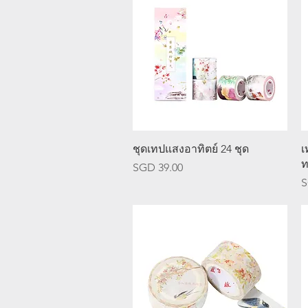
ดูข้อมูลด่วน
ชุดเทปแสงอาทิตย์ 24 ชุด
เ
ท
ราคา
SGD 39.00
ร
S