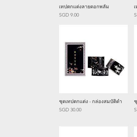
ดูข้อมูลด่วน
เทปตกแต่งลายดอกพลัม
เ
ราคา
ร
SGD 9.00
S
ดูข้อมูลด่วน
ชุดเทปตกแต่ง - กล่องสมบัติดำ
ช
ราคา
ร
SGD 30.00
S