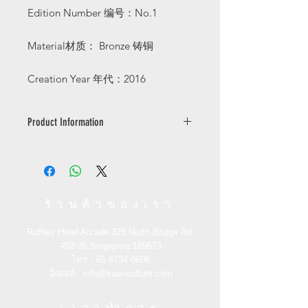
Edition Number
编号：
No.1
Material
材质：
Bronze
铸铜
Creation Year
年代：
2016
Product Information
Gao XiaoWu's new series of
sculptures with vivid China twelve
zodiac animal sculptures interpret
Chinese culture. He is the famous
ร้านค้าของเรา
Chinese sculpture artist, the cultural
and artistic ambassador of Chinese
Raffles Hotel Arcade 328 North Bridge Rd
culture week 2016.
#02-35
Singapore 189673
โทร：65
6734 0606
著名雕塑家，
2016
国际华人文化周文化
อีเมลล์:
info@xuanculture.com
艺术大使高孝午独家制作的全新系列，
以惟妙惟肖的十二生肖雕塑诠释中华文
化。