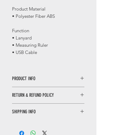
Product Material
• Polyester Fiber ABS
Function
• Lanyard
• Measuring Ruler
• USB Cable
PRODUCT INFO
千里江山三合一数据线 / 福禄三合一挂
RETURN & REFUND POLICY
绳
Qianli Jiangshan Multifunction
WHEN RETURNING AN ITEM
Lanyard / Fu Lu Multifunction Lanyard
SHIPPING INFO
• Please WhatsApp to 90665262 for
the return inquiry.
Only local delivery. Delivery time may
• The cost of return is sender’s
range from 3 to 7 working days.
responsibility.