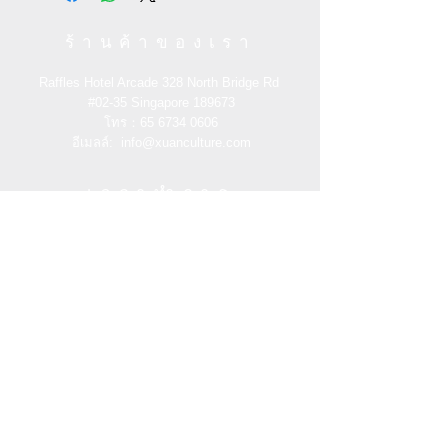
You can return/refund your order
ร้านค้าของเรา
within 7 days of receiving it. Please
note the product must be unused,
Raffles Hotel Arcade 328 North Bridge Rd
unworn and in its original state and
#02-35
Singapore 189673
packaging with the original tags
โทร：65
6734 0606
attached.
อีเมลล์:
info@xuanculture.com
RETURN ITEMS MUST BE SENT TO:
เวลาทำการ
XUAN Culture & Lifestyle | The Palace
Museum Store
วันจันทร์ - ศุกร์: 10โมงเช้า - 6โมงเย็น
#02-35 Raffles Hotel Arcade 188719
วันเสาร์: 11โมงเช้า - 6โมงเย็น
Singapore
+65 6734 0606
วันอาทิตย์: 11โมงเช้า
- 6โมงเย็น
ช่วยเหลือ
ข้อกำหนดและเงื่อนไข
ฝ่ายบริการลูกค้า
นโยบายความเป็นส่วนตัว