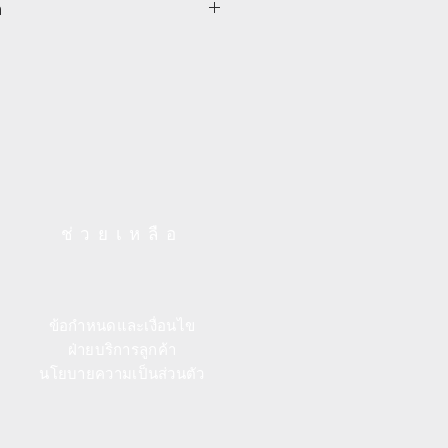
e plum blossom jade paper
า
กลับภายใน 30 วัน ผู้ซื้อจ่ายค่าขนส่ง
xi period of the Qing dynasty.
ียดเพิ่มเติม
胶带
源于故宫博物院藏文物梅花玉板笺。
代康熙时期。设计师取其纹样设计成
作工艺.
ช่วยเหลือ
ข้อกำหนดและเงื่อนไข
ฝ่ายบริการลูกค้า
นโยบายความเป็นส่วนตัว