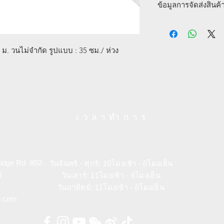
blossom pattern. Th
ข้อมูลการจัดส่งสินค้
รับประกันการคืนสินค้า
produced in the Kang
ด้วยตัวเอง | ดูรายละเอ
梅花冰裂纹烫金和纸
此胶带的创意元素来
 ม. วนไม่จำกัด รูปแบบ : 35 ซม./ ห่วง
梅花玉板笺始出于清
此款胶带，加以烫金制
เวลาทำการ
ridge Rd #02-
วันจันทร์ - ศุกร์: 10โมงเช้า - 6โมงเย็น
3
วันเสาร์: 11โมงเช้า - 6โมงเย็น
วันอาทิตย์: 11โมงเช้า
- 6โมงเย็น
e.com