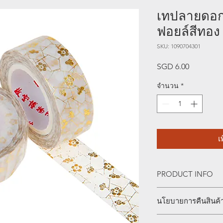
เทปลายดอก
ฟอยล์สีทอง
SKU: 1090704301
SGD 6.00
ราคา
จำนวน
*
เ
PRODUCT INFO
Plum Blossom in Ice 
นโยบายการคืนสินค้
The tape’s artistic e
the Palace Museum w