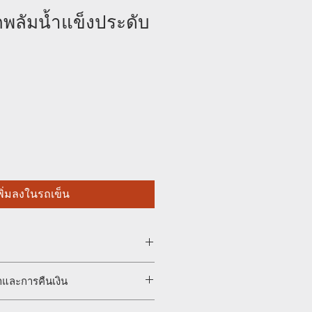
พลัมน้ำแข็งประดับ
พิ่มลงในรถเข็น
with Gold Foil Decorative Tape
าและการคืนเงิน
lements come from the collection of
hich is jade paper with plum