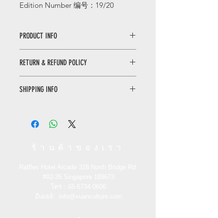
Edition Number
编号：
19/20
PRODUCT INFO
Study Treasure Book
RETURN & REFUND POLICY
Wen Fang Qing Gong is an elegant
name for Chinese traditional
WHEN RETURNING AN ITEM
stationery accessories, also known as
SHIPPING INFO
• Please WhatsApp to 90665262 for
stationery miscellaneous ware. It is
the return inquiry.
also known as stationery because it is
Only local delivery. Delivery time may
• The cost of return is sender’s
mostly composed of exquisite craft
range from 3 to 7 working days.
responsibility.
shapes and highly ornamental
utensils.
You can return/refund your order
ร้านค้าของเรา
within 7 days of receiving it. Please
故宫经典系列 19 文房清供
note the product must be unused,
文房清供是中国传统文房辅助用具的一
Raffles Hotel Arcade 328 North Bridge Rd
unworn and in its original state and
种雅称，也称文房杂器，又因多由精美
#02-35
Singapore 189673
packaging with the original tags
的工艺造型和极具观赏性的器物组成而
โทร：65
6734 0606
attached.
被称为文玩
อีเมลล์:
。
info@xuanculture.com
RETURN ITEMS MUST BE SENT TO: