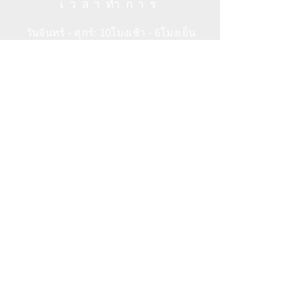
เวลาทำการ
XUAN Culture & Lifestyle | The Palace
Museum Store
วันจันทร์ - ศุกร์: 10โมงเช้า - 6โมงเย็น
#02-35 Raffles Hotel Arcade 188719
วันเสาร์: 11โมงเช้า - 6โมงเย็น
Singapore
+65 6734 0606
วันอาทิตย์: 11โมงเช้า
- 6โมงเย็น
ช่วยเหลือ
ข้อกำหนดและเงื่อนไข
ฝ่ายบริการลูกค้า
นโยบายความเป็นส่วนตัว