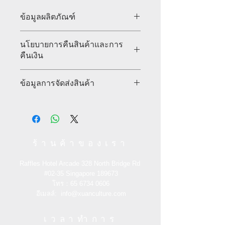
ข้อมูลผลิตภัณฑ์
แจกันทรง Yang-Tsai ลายแตงโม ผีเสื้อ
นโยบายการคืนสินค้าและการ
และดอกบ๊วย
คืนเงิน
ราชวงศ์ชิง (QIANLONG PERIOD) สูง
30 ซม. ปากเส้นผ่านศูนย์กลาง 6.6 ซม.
ข้อมูลการจัดส่งสินค้า
รับประกันการคืนสินค้ากลับภายใน 30
และเส้นผ่านศูนย์กลางฐาน 11 ซม.
วัน ผู้ซื้อจ่ายค่าขนส่งด้วยตัวเอง | ดูราย
แจกันมีปากแคบ คอสั้น และไหล่สีขาว
ละเอียดเพิ่มเติม
รูปทรงแคบลงตั้งแต่ช่วงไหล่ขึ้นไป และ
คำว่า “DA QING QIAN LONG NIAN
ZHI” เขียนด้วยสีน้ำเงินและสีขาวที่ก้น
แจกัน และคำหกคำ “DA QING QIAN
ร้านค้าของเรา
LONG NIAN ZHI” ด้านในและด้าน
นอกด้านล่างเคลือบด้วยสีเขียวขุ่นและ
Raffles Hotel Arcade 328 North Bridge Rd
ขอบปากตกแต่ง ในทองคำ ตัวแจกันทาสี
#02-35
Singapore 189673
ด้วยแตงที่มีขนาดต่างกัน ภาพวาด
โทร：65
6734 0606
ประกอบด้วยเถาวัลย์และผีเสื้อ แตงลูก
อีเมลล์:
info@xuanculture.com
ใหญ่เรียกว่า “瓜(GUA)” และลูกเดียวกัน
เรียกว่า “瓞(DIE)” เถาวัลย์ที่พันกันบ่ง
เวลาทำการ